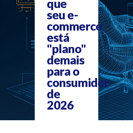
que
seu e-
commerce
está
"plano"
demais
para o
consumidor
de
2026