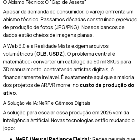
O Abismo Técnico: O "Gap de Assets"
Apesar da demanda do consumidor, o varejo enfrenta um
abismo técnico. Passamos décadas construindo
pipelines
de produção de fotos (JPG/PNG). Nossos bancos de
dados estão cheios de imagens planas.
A Web 3.0 e a Realidade Mista exigem arquivos
volumétricos (
GLB, USDZ
). O problema central é
matemático: converter um catálogo de 50 mil SKUs para
3D manualmente, contratando artistas digitais, é
financeiramente inviável. É exatamente aqui que a maioria
dos projetos de AR/VR morre: no
custo de produção do
ativo
.
A Solução via IA: NeRF e Gêmeos Digitais
A solução para escalar essa produção em 2026 vem da
Inteligência Artificial. Novas tecnologias estão mudando o
jogo:
NeRF (Neural Radiance Fields):
Redes neurais que