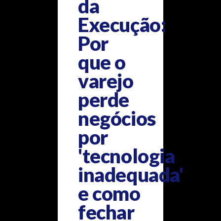
da
Execução:
Por
que o
varejo
perde
negócios
por
'tecnologia
inadequada'
e como
fechar