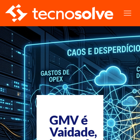
GMV é
Vaidade,